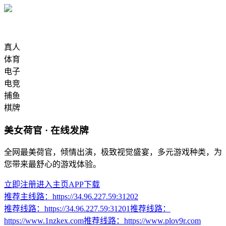
真人
体育
电子
电竞
捕鱼
棋牌
美女荷官 · 在线发牌
全网最美荷官，倾情出演，极致视觉盛宴，多元游戏种类，为
您带来最舒心的游戏体验。
立即注册
进入主页
APP下载
推荐主线路：
https://34.96.227.59:31202
推荐线路：
https://34.96.227.59:31201
推荐线路：
https://www.1nzkex.com
推荐线路：
https://www.plov9r.com