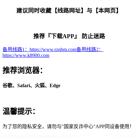
建议同时收藏【线路网址】与【本网页】
推荐『下载APP』 防止迷路
备用线路
1
：
https://www.rznbm.com
备用线路
2
：
https://www.k8900.com
推荐浏览器：
谷歌、Safari、火狐、Edge
温馨提示：
为了您的隐私安全，请勿与"国家反诈中心"APP同设备使用！