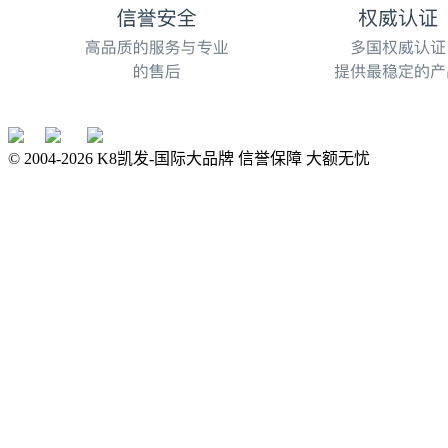
© 2004-
2026
K8凯发-国际大品牌 信誉保障 大额无忧