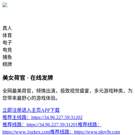
真人
体育
电子
电竞
捕鱼
棋牌
美女荷官 · 在线发牌
全网最美荷官，倾情出演，极致视觉盛宴，多元游戏种类，为
您带来最舒心的游戏体验。
立即注册
进入主页
APP下载
推荐主线路：
https://34.96.227.59:31202
推荐线路：
https://34.96.227.59:31201
推荐线路：
https://www.1nzkex.com
推荐线路：
https://www.plov9r.com