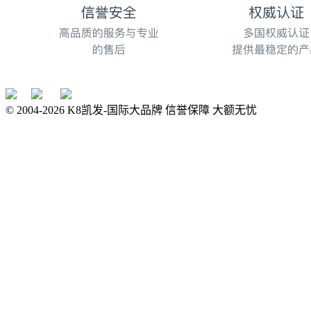
© 2004-
2026
K8凯发-国际大品牌 信誉保障 大额无忧