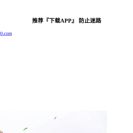
推荐『下载APP』 防止迷路
00.com