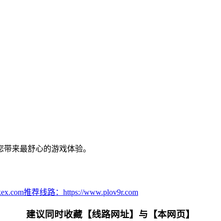
您带来最舒心的游戏体验。
kex.com
推荐线路：
https://www.plov9r.com
建议同时收藏【线路网址】与【本网页】