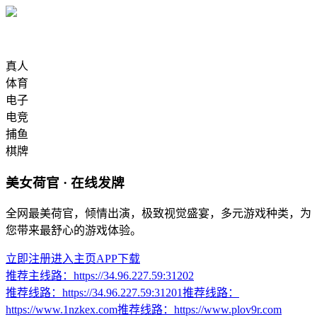
真人
体育
电子
电竞
捕鱼
棋牌
美女荷官 · 在线发牌
全网最美荷官，倾情出演，极致视觉盛宴，多元游戏种类，为
您带来最舒心的游戏体验。
立即注册
进入主页
APP下载
推荐主线路：
https://34.96.227.59:31202
推荐线路：
https://34.96.227.59:31201
推荐线路：
https://www.1nzkex.com
推荐线路：
https://www.plov9r.com