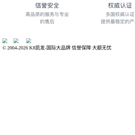
© 2004-
2026
K8凯发-国际大品牌 信誉保障 大额无忧