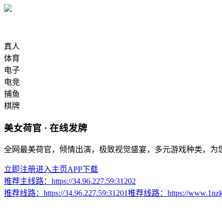
真人
体育
电子
电竞
捕鱼
棋牌
美女荷官 · 在线发牌
全网最美荷官，倾情出演，极致视觉盛宴，多元游戏种类，为
立即注册
进入主页
APP下载
推荐主线路：
https://34.96.227.59:31202
推荐线路：
https://34.96.227.59:31201
推荐线路：
https://www.1nz