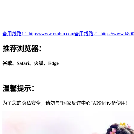
备用线路
1
：
https://www.rznbm.com
备用线路
2
：
https://www.k89
推荐浏览器：
谷歌、Safari、火狐、Edge
温馨提示：
为了您的隐私安全，请勿与"国家反诈中心"APP同设备使用！