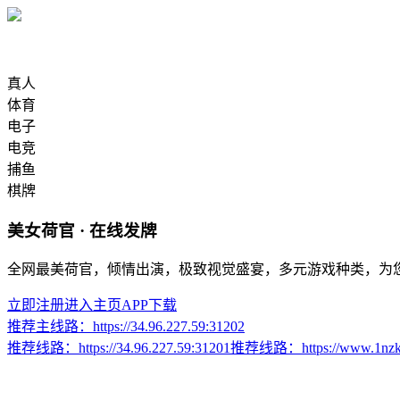
真人
体育
电子
电竞
捕鱼
棋牌
美女荷官 · 在线发牌
全网最美荷官，倾情出演，极致视觉盛宴，多元游戏种类，为
立即注册
进入主页
APP下载
推荐主线路：
https://34.96.227.59:31202
推荐线路：
https://34.96.227.59:31201
推荐线路：
https://www.1nz