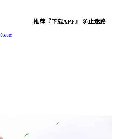
推荐『下载APP』 防止迷路
00.com